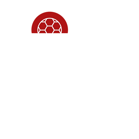
Contrasto alla povertà socio-
culturale
Scopri di più sul progetto
"Spera chi investe sui
giovani"