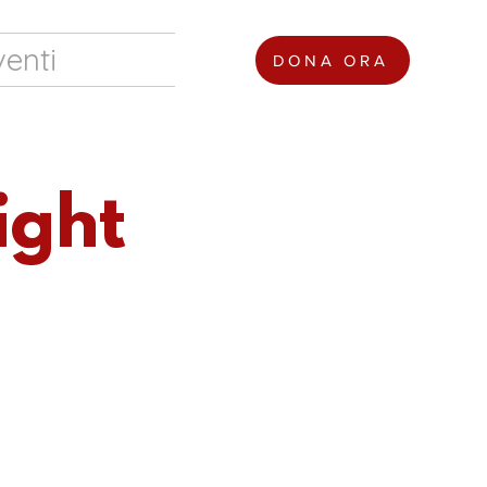
venti
DONA ORA
ight